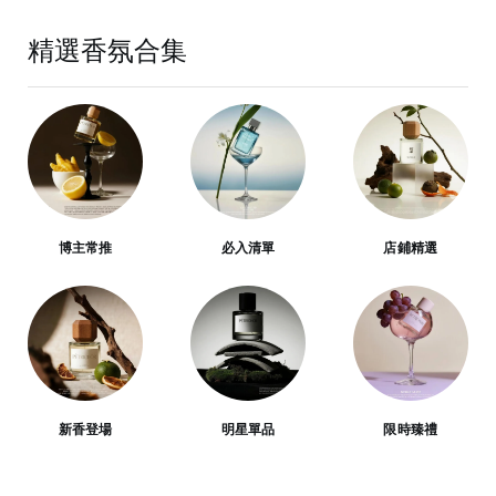
精選香氛合集
博主常推
必入清單
店鋪精選
新香登場
明星單品
限時臻禮