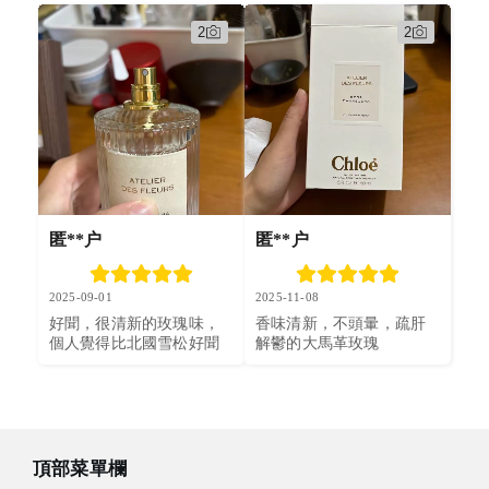
2
2
匿**户
匿**户
2025-09-01
2025-11-08
好聞，很清新的玫瑰味，
香味清新，不頭暈，疏肝
個人覺得比北國雪松好聞
解鬱的大馬革玫瑰
頂部菜單欄